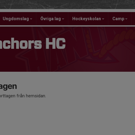
Ungdomslag
Övriga lag
Hockeyskolan
Camp
nchors HC
tagen
orttagen från hemsidan.