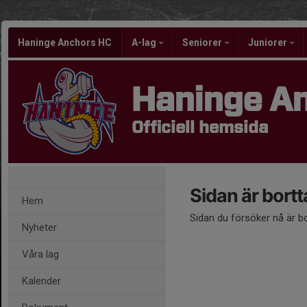
Haninge Anchors HC
A-lag
Seniorer
Juniorer
Haninge A
Officiell hemsida
Sidan är bort
Hem
Sidan du försöker nå är b
Nyheter
Våra lag
Kalender