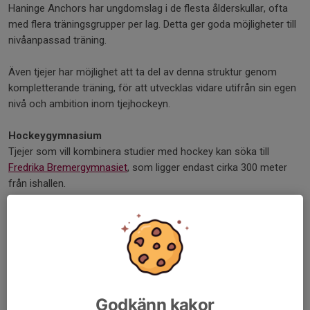
Haninge Anchors har ungdomslag i de flesta ålderskullar, ofta
med flera träningsgrupper per lag. Detta ger goda möjligheter till
nivåanpassad träning.
Även tjejer har möjlighet att ta del av denna struktur genom
kompletterande träning, för att utvecklas vidare utifrån sin egen
nivå och ambition inom tjejhockeyn.
Hockeygymnasium
Tjejer som vill kombinera studier med hockey kan söka till
Fredrika Bremergymnasiet
, som ligger endast cirka 300 meter
från ishallen.
Skolan är en av Stockholms största och modernaste
gymnasieskolor och erbjuder goda möjligheter att kombinera
utbildning med en seriös hockeysatsning.
Samarbete med andra föreningar
För att skapa ett livslångt intresse för hockey är det viktigt att
Godkänn kakor