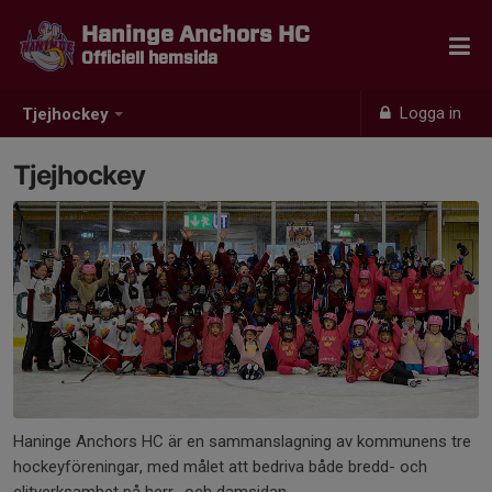
Haninge Anchors HC
Officiell hemsida
Logga in
Tjejhockey
Tjejhockey
Haninge Anchors HC är en sammanslagning av kommunens tre
hockeyföreningar, med målet att bedriva både bredd- och