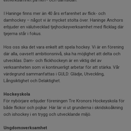
elitverksamhet på herr- och damsidan.
I Haninge finns mer än 40 års erfarenhet av flick- och
damhockey – något vi är mycket stolta över. Haninge Anchors
erbjuder en välutvecklad tjejhockeyverksamhet med flicklag där
tjejerna står i fokus.
Hos oss ska det vara enkelt att spela hockey. Vi är en förening
där alla, oavsett ambitionsnivå, ska ha möjlighet att delta och
utvecklas. Dam- och flickhockeyn är en viktig del av
verksamheten som vi kontinuerligt arbetar för att stärka. Vår
värdegrund sammanfattas i GULD: Glädje, Utveckling,
Långsiktighet och Delaktighet.
Hockeyskola
För nybörjare erbjuder föreningen Tre Kronors Hockeyskola för
både flickor och pojkar. Här lär vi ut grunderna i skridskoåkning
och ishockey i en trygg och utvecklande miljö.
Ungdomsverksamhet