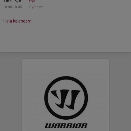
Ons 19/8
Fys
18:00-18:45
Gymmet
Hela kalendern