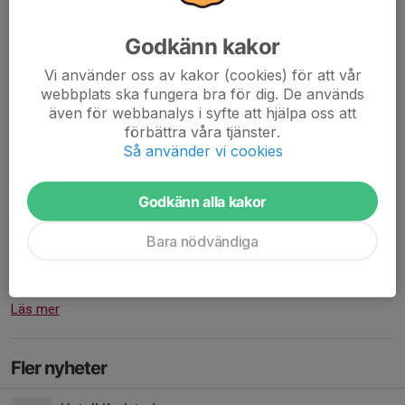
Handelsbanken SENAST 2/12. (Vet ej vilka som köpt sig
fria/säljer för andra lag)
Godkänn kakor
Swishnumret vi haft till...
Läs mer
Vi använder oss av kakor (cookies) för att vår
webbplats ska fungera bra för dig. De används
även för webbanalys i syfte att hjälpa oss att
Lagförsäljning inför jul.
förbättra våra tjänster.
Så använder vi cookies
10 nov 2024
https://www.kirratochklart.se/startaforsaljning/19ff0a6e
Godkänn alla kakor
Bara nödvändiga
Hej alla, Säljdags! vi tänker att vi testar något nytt.
Följ länken i detta mess, registrera er med BARNETS för och
efternamn men med föräldrars mailadress och telefonummer....
Läs mer
Fler nyheter