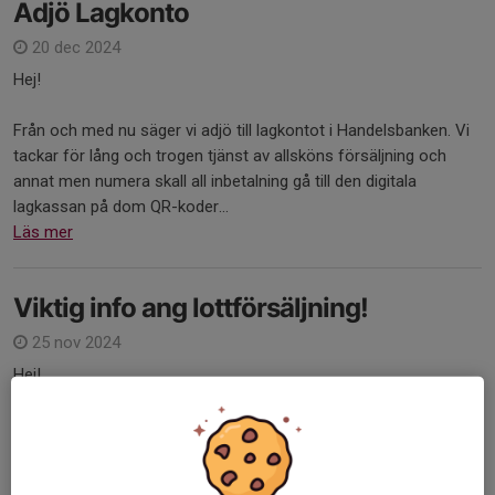
Adjö Lagkonto
20 dec 2024
Hej!
Från och med nu säger vi adjö till lagkontot i Handelsbanken. Vi
tackar för lång och trogen tjänst av allsköns försäljning och
annat men numera skall all inbetalning gå till den digitala
lagkassan på dom QR-koder...
Läs mer
Viktig info ang lottförsäljning!
25 nov 2024
Hej!
här kommer viktig info från kassör Linda.
Sista inbetalning för lottomgång 1 ska in på det vanliga kontot i