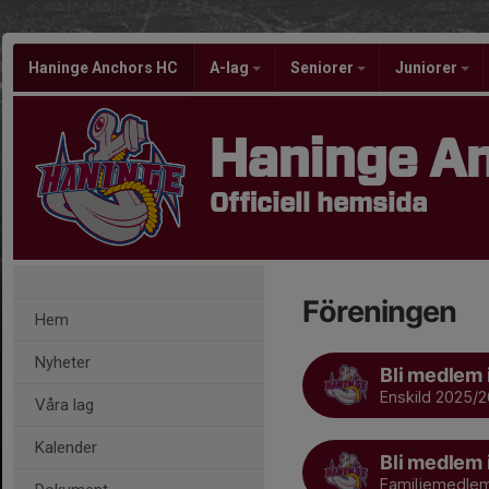
Haninge Anchors HC
A-lag
Seniorer
Juniorer
Haninge A
Officiell hemsida
Föreningen
Hem
Nyheter
Bli medlem 
Enskild 2025/2
Våra lag
Kalender
Bli medlem 
Familjemedle