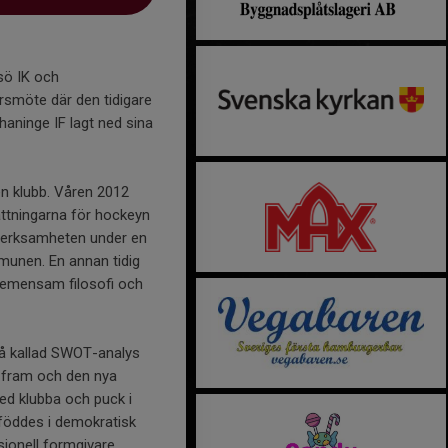
sö IK och
smöte där den tidigare
aninge IF lagt ned sina
en klubb. Våren 2012
ättningarna för hockeyn
 verksamheten under en
mmunen. En annan tidig
gemensam filosofi och
så kallad SWOT-analys
n fram och den nya
Med klubba och puck i
föddes i demokratisk
ionell formgivare.