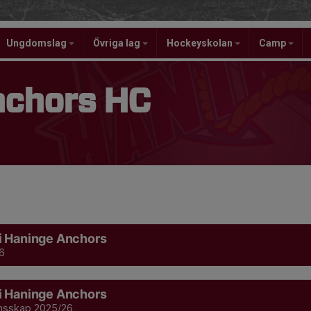
Ungdomslag
Övriga lag
Hockeyskolan
Camp
nchors HC
i Haninge Anchors
6
i Haninge Anchors
msskap 2025/26