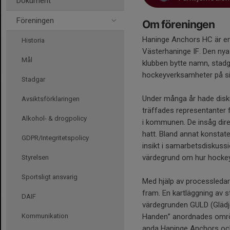
Dokument
Föreningen
Om föreningen
Haninge Anchors HC är e
Historia
Västerhaninge IF. Den ny
Mål
klubben bytte namn, stadg
hockeyverksamheter på si
Stadgar
Under många år hade disku
Avsiktsförklaringen
träffades representanter 
Alkohol- & drogpolicy
i kommunen. De insåg dire
hatt. Bland annat konstate
GDPR/Integritetspolicy
insikt i samarbetsdiskus
värdegrund om hur hocke
Styrelsen
Sportsligt ansvarig
Med hjälp av processledar
fram. En kartläggning av s
DAIF
värdegrunden GULD (Glädje 
Kommunikation
Handen” anordnades omrös
anda Haninge Anchors och 