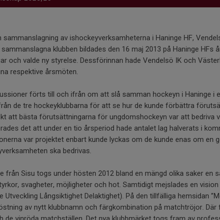
n sammanslagning av ishockeyverksamheterna i Haninge HF, Vendel
a sammanslagna klubben bildades den 16 maj 2013 på Haninge HFs år
ar och valde ny styrelse. Dessförinnan hade Vendelsö IK och Västerh
na respektive årsmöten.
ssioner förts till och ifrån om att slå samman hockeyn i Haninge i 
från de tre hockeyklubbarna för att se hur de kunde förbättra föruts
kt att bästa förutsättningarna för ungdomshockeyn var att bedriva
rades det att under en tio årsperiod hade antalet lag halverats i ko
sionerna var projektet enbart kunde lyckas om de kunde enas om en 
yverksamheten ska bedrivas.
e från Sisu togs under hösten 2012 bland en mängd olika saker en 
tyrkor, svagheter, möjligheter och hot. Samtidigt mejslades en visio
Utveckling Långsiktighet Delaktighet). På den tillfälliga hemsidan ”
tning av nytt klubbnamn och färgkombination på matchtröjor. Där 
de vinröda matchställen. Det nya klubbmärket togs fram av profess