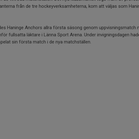
tanterna från de tre hockeyverksamheterna, kom att väljas som Han
gdes Haninge Anchors allra första säsong genom uppvisningsmatch m
för fullsatta läktare i Länna Sport Arena. Under invigningsdagen ha
spelat sin första match i de nya matchställen.