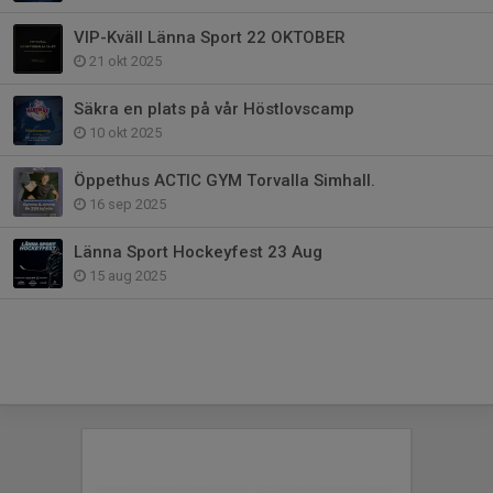
VIP-Kväll Länna Sport 22 OKTOBER
21 okt 2025
Säkra en plats på vår Höstlovscamp
10 okt 2025
Öppethus ACTIC GYM Torvalla Simhall.
16 sep 2025
Länna Sport Hockeyfest 23 Aug
15 aug 2025