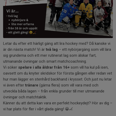
Letar du efter ett härligt gäng att lira hockey med? Då kanske vi
är din nästa match! Vi är
två lag
– ett nybörjargäng som vill lära
sig grunderna och ett mer rutinerat lag som älskar fart,
utmanande övningar och smart matchcoachning.
Vi söker
spelare i alla åldrar från 16+
som vill ha kul på isen,
oavsett om du knyter skridskor för första gången eller redan vet
hur man lägger en stenhård backhand i krysset. Och just nu letar
vi även efter
tränare
(gärna flera) som vill vara med och
utveckla båda lagen – från enkla grunder till mer utmanande
övningar och matchtaktik.
Känner du att detta kan vara en perfekt hockeydejt? Hör av dig –
vi har plats för fler i vårt glada gäng! 😀🏒