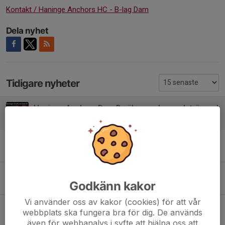
Kontakt / Haninge Anchors HC - B-lag Dam
Dela nyhet
Tidigare nyheter
Haninge Anchors Dam B söker spelare och tränare!
16 jun, 09:56
Ny plats för Årsmötet
14 jun, 10:44
Nu finns kepsarna att köpa i Cafeterian på Torvalla
Godkänn kakor
15 maj, 14:40
Vi använder oss av kakor (cookies) för att vår
VIP- Kväll på Länna Sport 20 maj
webbplats ska fungera bra för dig. De används
13 maj, 13:10
även för webbanalys i syfte att hjälpa oss att