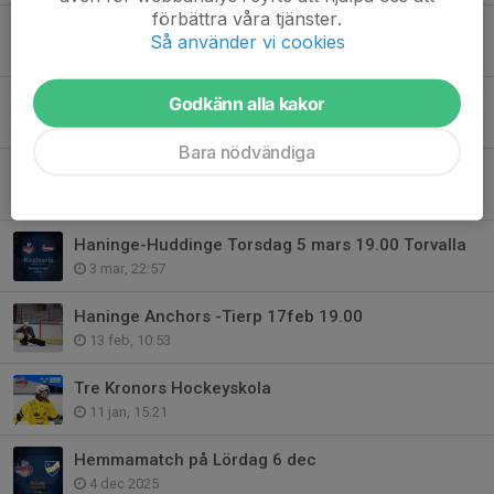
förbättra våra tjänster.
Erbjudande hos Träning & Performance Butiken
Så använder vi cookies
17 mar, 20:37
Haninge Anchors HC- Iron SK 17 mars 19.00 Torvalla
Godkänn alla kakor
16 mar, 14:32
Bara nödvändiga
Haninge Anchors HC- Solna SK 12 Mars 19.00 Torvalla
10 mar, 10:40
Haninge-Huddinge Torsdag 5 mars 19.00 Torvalla
3 mar, 22:57
Haninge Anchors -Tierp 17feb 19.00
13 feb, 10:53
Tre Kronors Hockeyskola
11 jan, 15:21
Hemmamatch på Lördag 6 dec
4 dec 2025