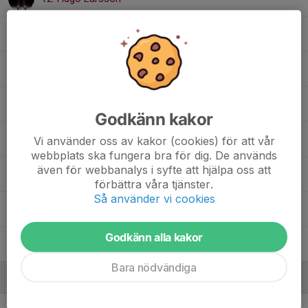
14. Charlie Wikander
16. David Eklöf
17. Ville Biewald
Godkänn kakor
23. Elias Söderlund
Vi använder oss av kakor (cookies) för att vår
webbplats ska fungera bra för dig. De används
även för webbanalys i syfte att hjälpa oss att
27. Julian Henricson
förbättra våra tjänster.
Så använder vi cookies
30. Noel Norman
Godkänn alla kakor
35. Ludvig Sangré Brattberg
Bara nödvändiga
Ledare