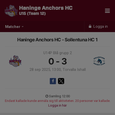
Haninge Anchors HC
U15 (Team 12)
Logga in
Matcher
Haninge Anchors HC - Sollentuna HC 1
U14P Blå grupp 2
0 - 3
28 sep 2025, 13:00, Torvalla Ishall
Samling 12:00
Endast kallade kunde anmäla sig till aktiviteten. 20 personer var kallade.
Logga in här