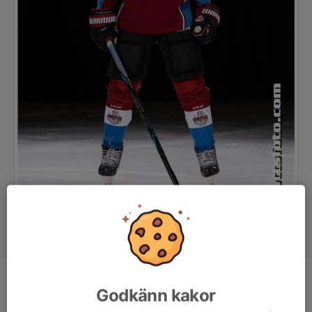
Position
-
Godkänn kakor
Ålder
14 år