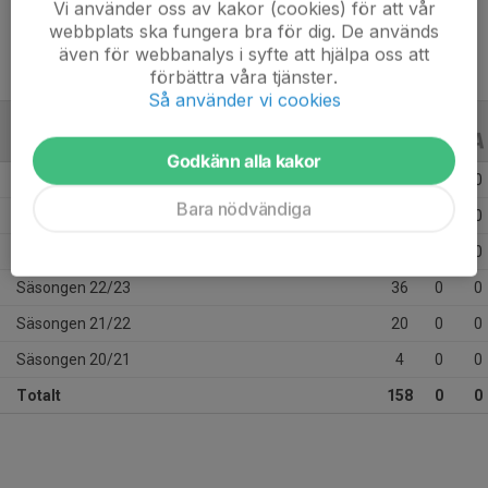
Vi använder oss av kakor (cookies) för att vår
webbplats ska fungera bra för dig. De används
även för webbanalys i syfte att hjälpa oss att
förbättra våra tjänster.
Så använder vi cookies
ALLA SERIER
ALLA ÅR
Godkänn alla kakor
Säsongen 25/26
31
0
0
Bara nödvändiga
Säsongen 24/25
34
0
0
Säsongen 23/24
33
0
0
Säsongen 22/23
36
0
0
Säsongen 21/22
20
0
0
Säsongen 20/21
4
0
0
Totalt
158
0
0