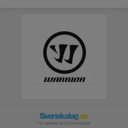
För
smarta
idrottsföreningar