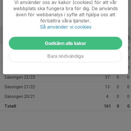
Vi använder oss av kakor (cookies) för att vår
webbplats ska fungera bra för dig. De används
även för webbanalys i syfte att hjälpa oss att
förbättra våra tjänster.
Så använder vi cookies
ALLA SERIER
ALLA ÅR
Godkänn alla kakor
Säsongen 25/26
29
0
0
Bara nödvändiga
Säsongen 24/25
36
0
0
Säsongen 23/24
42
0
0
Säsongen 22/23
37
0
0
Säsongen 21/22
13
0
0
Säsongen 20/21
4
0
0
Totalt
161
0
0