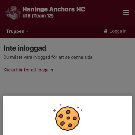
Haninge Anchors HC
U15 (Team 12)
Logga in
Truppen
Inte inloggad
Du måste vara inloggad för att se denna sida.
Klicka här för att logga in