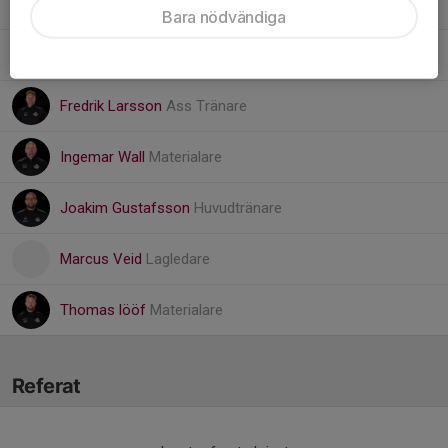
Calle Brattberg
Seketeriatansvarig/OVR
Bara nödvändiga
Dan Björkander
Ass Tränare
Fredrik Larsson
Ass Tränare
Ingemar Wall
Materialare
Joakim Gustafsson
Huvudtränare
Marcus Veid
Lagledare
Thomas lööf
Materialare
Referat