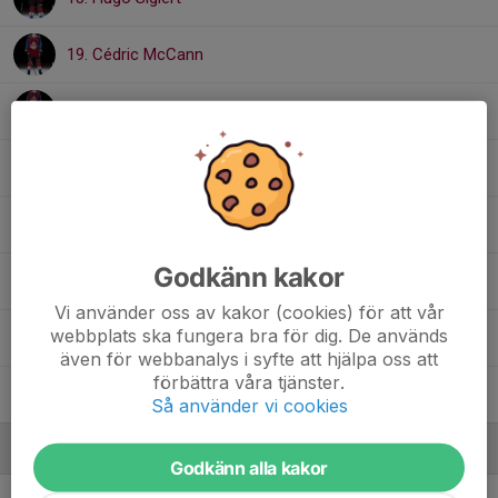
19. Cédric McCann
22. Axel Örjes
24. Theo Hansson
27. Julian Henricson
Godkänn kakor
28. Viktor Stäke
Vi använder oss av kakor (cookies) för att vår
webbplats ska fungera bra för dig. De används
31. Melker Lindeborg
även för webbanalys i syfte att hjälpa oss att
förbättra våra tjänster.
35. Ludvig Sangré Brattberg
Så använder vi cookies
Ledare
Godkänn alla kakor