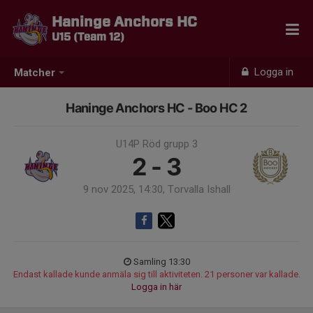
Haninge Anchors HC
U15 (Team 12)
Logga in
Matcher
Haninge Anchors HC - Boo HC 2
U14P Röd grupp 3
2 - 3
9 nov 2025, 14:30, Torvalla Ishall
Samling 13:30
Endast kallade kunde anmäla sig till aktiviteten. 21 personer var kallade.
Logga in här