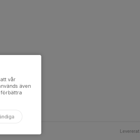
att vår
 används även
 förbättra
ändiga
Levererat