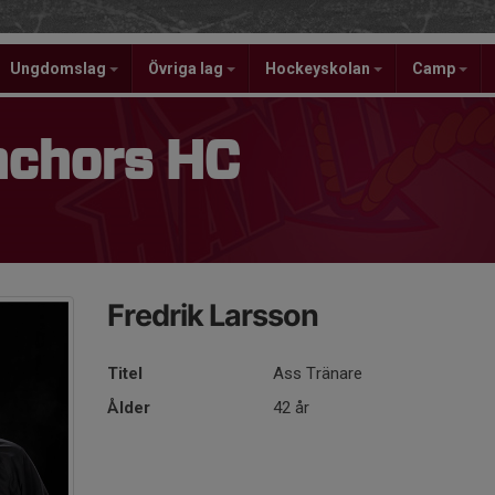
Ungdomslag
Övriga lag
Hockeyskolan
Camp
nchors HC
Fredrik Larsson
Titel
Ass Tränare
Ålder
42 år