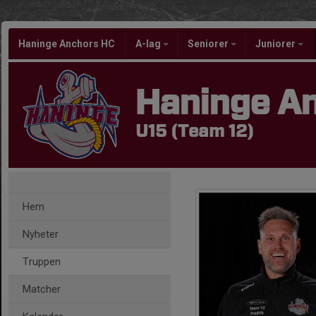
Haninge Anchors HC
A-lag
Seniorer
Juniorer
Haninge A
U15 (Team 12)
Hem
Nyheter
Truppen
Matcher