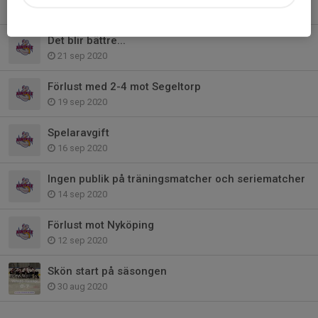
26 sep 2020
Det blir bättre...
21 sep 2020
Förlust med 2-4 mot Segeltorp
19 sep 2020
Spelaravgift
16 sep 2020
Ingen publik på träningsmatcher och seriematcher
14 sep 2020
Förlust mot Nyköping
12 sep 2020
Skön start på säsongen
30 aug 2020