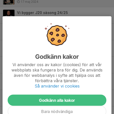
17 maj 2024
Vi bygger J20 säsong 24/25
15 maj 2024
Tränarparet klart för J20 säsongen 22/23
14 aug 2022
Ny tränare för J20
19 apr 2022
Godkänn kakor
Välkommen på Try out för J20 Regional
Vi använder oss av kakor (cookies) för att vår
18 apr 2022
webbplats ska fungera bra för dig. De används
även för webbanalys i syfte att hjälpa oss att
J20 söker spelare
förbättra våra tjänster.
11 aug 2021
Så använder vi cookies
Vinst mot Segeltorp med 5-1
Godkänn alla kakor
1 okt 2020
Bara nödvändiga
Ytterligare en förlust