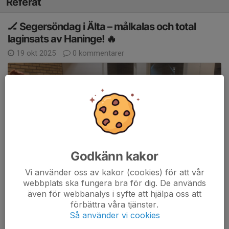
Referat
🏒 Segersöndag i Älta – målkalas och total
laginsats av Haninge! 🔥
19 okt 2025
0 kommentarer
Godkänn kakor
Vi använder oss av kakor (cookies) för att vår
webbplats ska fungera bra för dig. De används
🏒 Segersöndag i Älta – målkalas och total laginsats av
även för webbanalys i syfte att hjälpa oss att
Haninge! 🔥
förbättra våra tjänster.
Så använder vi cookies
En kylig söndagskväll i Älta ishall blev snabbt het när Haninge