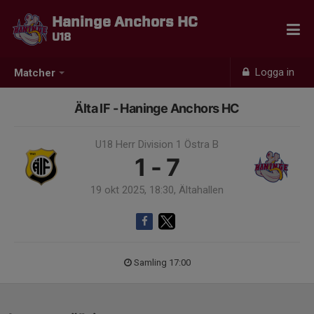
Haninge Anchors HC
U18
Logga in
Matcher
Älta IF - Haninge Anchors HC
U18 Herr Division 1 Östra B
1 - 7
19 okt 2025, 18:30, Ältahallen
Samling 17:00