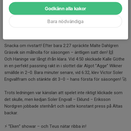
klev ut och visade vart skåpet skulle stå. Mot ett fysiskt och
Godkänn alla kakor
kontringsstarkt Älta gjorde laget precis det som behövdes –
och lite till. 💪
Bara nödvändiga
💥 Drömstart – tre mål på sex minuter!
Snacka om rivstart! Efter bara 2:27 spräckte Malte Dahlgren
Gräsvik sin målnolla för säsongen – äntligen satt den! 🙌
Och Haninge var långt ifrån klara. Vid 4:50 skickade Kalle Göthe
in en perfekt passning rakt in i slottet där Algot ”Agge” Wikner
smällde in 2–0. Bara minuter senare, vid 6:32, klev Victor Soler
Engvallfram och stänkte dit 3–0 – hans första för säsongen! 🚀
Trots ledningen var känslan att spelet inte riktigt klickade som
det skulle, men kedjan Soler Engvall – Eklund – Eriksson
Nordgren jobbade stenhårt och satte konstant press på Ältas
backar.
⚡ ”Eken” showar – och Teus nätar ribba in!