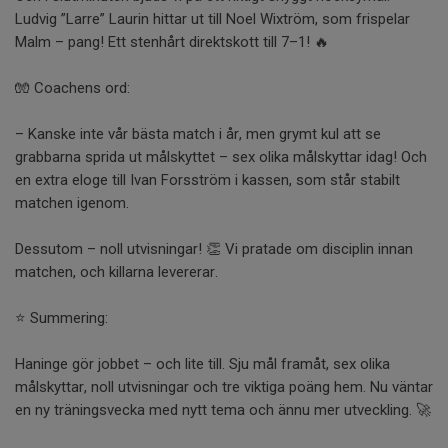
Ludvig ”Larre” Laurin hittar ut till Noel Wixtröm, som frispelar
Malm – pang! Ett stenhårt direktskott till 7–1! 🔥
🧤 Coachens ord:
– Kanske inte vår bästa match i år, men grymt kul att se
grabbarna sprida ut målskyttet – sex olika målskyttar idag! Och
en extra eloge till Ivan Forsström i kassen, som står stabilt
matchen igenom.
Dessutom – noll utvisningar! 👏 Vi pratade om disciplin innan
matchen, och killarna levererar.
⭐ Summering:
Haninge gör jobbet – och lite till. Sju mål framåt, sex olika
målskyttar, noll utvisningar och tre viktiga poäng hem. Nu väntar
en ny träningsvecka med nytt tema och ännu mer utveckling. 🚀