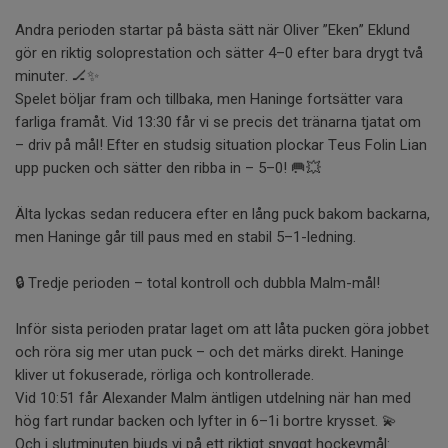
Andra perioden startar på bästa sätt när Oliver ”Eken” Eklund
gör en riktig soloprestation och sätter 4–0 efter bara drygt två
minuter. 🏒✨
Spelet böljar fram och tillbaka, men Haninge fortsätter vara
farliga framåt. Vid 13:30 får vi se precis det tränarna tjatat om
– driv på mål! Efter en studsig situation plockar Teus Folin Lian
upp pucken och sätter den ribba in – 5–0! 🥅💥
Älta lyckas sedan reducera efter en lång puck bakom backarna,
men Haninge går till paus med en stabil 5–1-ledning.
🔒 Tredje perioden – total kontroll och dubbla Malm-mål!
Inför sista perioden pratar laget om att låta pucken göra jobbet
och röra sig mer utan puck – och det märks direkt. Haninge
kliver ut fokuserade, rörliga och kontrollerade.
Vid 10:51 får Alexander Malm äntligen utdelning när han med
hög fart rundar backen och lyfter in 6–1i bortre krysset. 💫
Och i slutminuten bjuds vi på ett riktigt snyggt hockeymål: