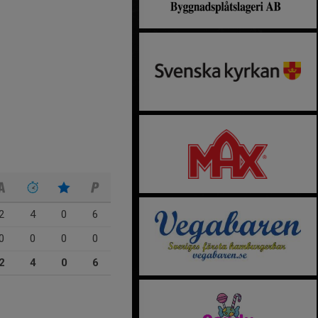
2
4
0
6
0
0
0
0
2
4
0
6