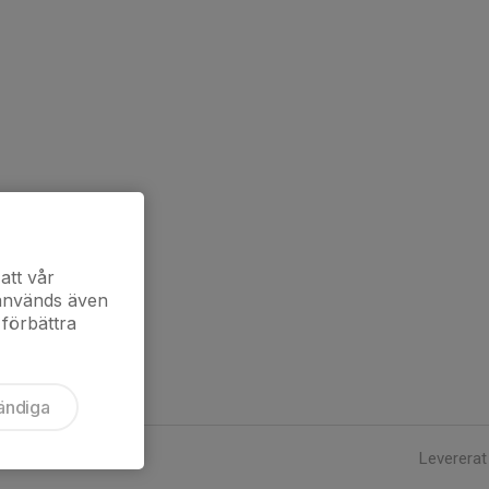
att vår
 används även
 förbättra
ändiga
Levererat