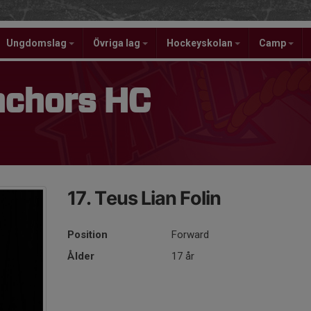
Ungdomslag
Övriga lag
Hockeyskolan
Camp
nchors HC
17. Teus Lian Folin
Position
Forward
Ålder
17 år