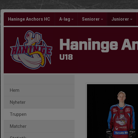
Haninge Anchors HC
A-lag
Seniorer
Juniorer
Haninge A
U18
Hem
Nyheter
Truppen
Matcher