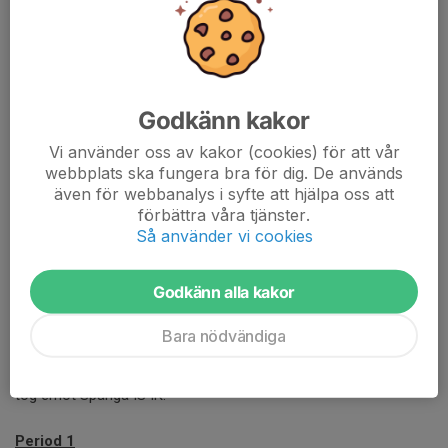
Förlust i seriepremiären
6 okt 2025
0 kommentarer
Godkänn kakor
Vi använder oss av kakor (cookies) för att vår
webbplats ska fungera bra för dig. De används
även för webbanalys i syfte att hjälpa oss att
förbättra våra tjänster.
Så använder vi cookies
Godkänn alla kakor
Bara nödvändiga
Tränarna Alfons Grahn och Amadeus Carlsson
Första seriematchen spelades igår den 5/10 i Torvalla ishall. Vi
tog emot Spånga IS IK.
Period 1