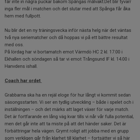
får inte in några puckar bakom Spångas målvakt.Det blir tyvärr
inga fler mål i matchen och det slutar med att Spånga får åka
hem med fullpott.
Nu blir det en ny träningsvecka inför nästa helg när det väntas
två nya seriematcher och då hoppas vi på ett bättre resultat
med oss.
På lördag har vi bortamatch emot Värmdö HC 2 kl. 17.00 i
Ekhallen och söndagen så tar vi emot Trångsund IF kl. 14.00 i
Hanvdens ishall.
Coach har ordet
Grabbarna ska ha en rejäl eloge för hur långt vi kommit sedan
säsongsstarten. Vi ser en tydlig utveckling – både i spelet och i
inställningen – och det märks att laget växer för varje match.
Det är fortfarande en lång väg kvar tills vi når vår fulla potential,
men det går inte att ta miste på att det händer saker. Det är
förbättringar hela vägen. Grymt roligt att jobba med en grupp
som verkligen går från klarhet till klarhet – fortsätter vi så här