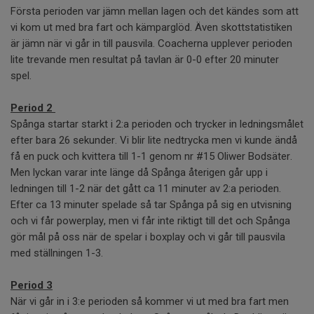
Första perioden var jämn mellan lagen och det kändes som att
vi kom ut med bra fart och kämparglöd. Även skottstatistiken
är jämn när vi går in till pausvila. Coacherna upplever perioden
lite trevande men resultat på tavlan är 0-0 efter 20 minuter
spel.
Period 2
Spånga startar starkt i 2:a perioden och trycker in ledningsmålet
efter bara 26 sekunder. Vi blir lite nedtrycka men vi kunde ändå
få en puck och kvittera till 1-1 genom nr #15 Oliwer Bodsäter.
Men lyckan varar inte länge då Spånga återigen går upp i
ledningen till 1-2 när det gått ca 11 minuter av 2:a perioden.
Efter ca 13 minuter spelade så tar Spånga på sig en utvisning
och vi får powerplay, men vi får inte riktigt till det och Spånga
gör mål på oss när de spelar i boxplay och vi går till pausvila
med ställningen 1-3.
Period 3
När vi går in i 3:e perioden så kommer vi ut med bra fart men