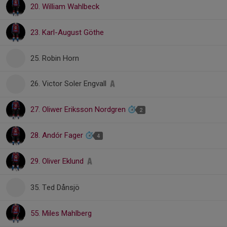
20. William Wahlbeck
23. Karl-August Göthe
25. Robin Horn
26. Victor Soler Engvall
27. Oliwer Eriksson Nordgren
2
28. Andór Fager
4
29. Oliver Eklund
35. Ted Dånsjö
55. Miles Mahlberg