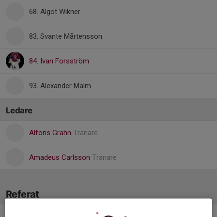
68. Algot Wikner
83. Svante Mårtensson
84. Ivan Forsström
93. Alexander Malm
Ledare
Alfons Grahn
Tränare
Amadeus Carlsson
Tränare
Referat