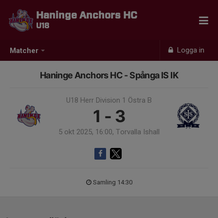
Haninge Anchors HC
U18
Logga in
Matcher
Haninge Anchors HC - Spånga IS IK
U18 Herr Division 1 Östra B
1 - 3
5 okt 2025, 16:00, Torvalla Ishall
Samling 14:30