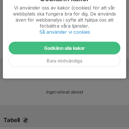
Dan Björkander
Ass Tränare
Vi använder oss av kakor (cookies) för att vår
webbplats ska fungera bra för dig. De används
även för webbanalys i syfte att hjälpa oss att
Henrik Westlund
Ass Tränare
förbättra våra tjänster.
Så använder vi cookies
Ingemar Wall
Materialare
Godkänn alla kakor
Marcus Veid
Lagledare
Bara nödvändiga
Referat
Inget referat skrivet
Tabell