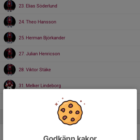
23. Elias Söderlund
24. Theo Hansson
25. Herman Björkander
27. Julian Henricson
28. Viktor Stäke
31. Melker Lindeborg
35. Ludvig Sangré Brattberg
Ledare
Calle Brattberg
Seketeriatansvarig/OVR
Godkänn kakor