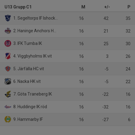
U13 Grupp C1
M
+/-
P
1. Segeltorps IF Ishockeyförening
16
42
35
2. Haninge Anchors HC vit
16
21
32
3. IFK Tumba IK
16
25
30
4. Viggbyholms IK vit
16
3
26
5. Järfälla HC vit
16
-5
24
6. Nacka HK vit
16
-5
22
7. Göta Traneberg IK
16
-22
16
8. Huddinge IK röd
16
-32
16
9. Hammarby IF
16
-27
6