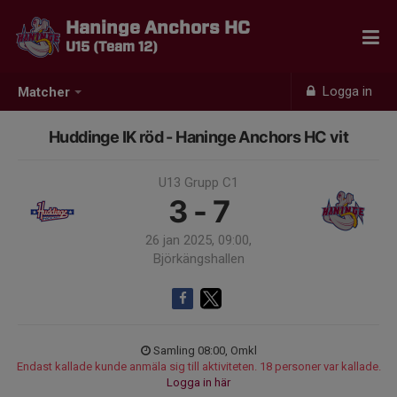
Haninge Anchors HC
U15 (Team 12)
Logga in
Matcher
Huddinge IK röd - Haninge Anchors HC vit
U13 Grupp C1
3 - 7
26 jan 2025, 09:00,
Björkängshallen
Samling 08:00, Omkl
Endast kallade kunde anmäla sig till aktiviteten. 18 personer var kallade.
Logga in här