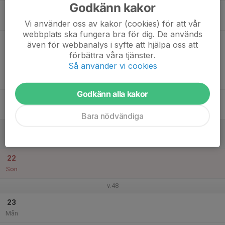
Godkänn kakor
17
Tis
Vi använder oss av kakor (cookies) för att vår
webbplats ska fungera bra för dig. De används
18
även för webbanalys i syfte att hjälpa oss att
Ons
förbättra våra tjänster.
Så använder vi cookies
19
Tor
Godkänn alla kakor
20
Fre
Bara nödvändiga
21
Lör
22
Sön
v.48
23
Mån