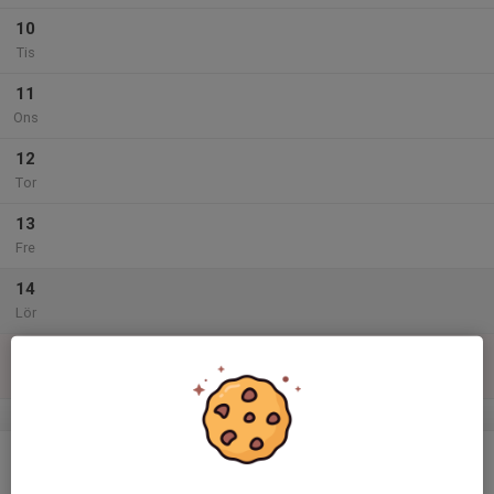
10
Tis
11
Ons
12
Tor
13
Fre
14
Lör
15
Sön
v.47
16
Mån