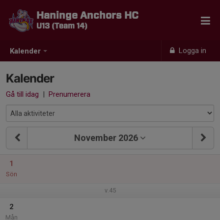
Haninge Anchors HC
U13 (Team 14)
Logga in
Kalender
Kalender
Gå till idag
|
Prenumerera
November 2026
1
Sön
v.45
2
Mån