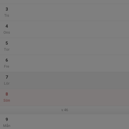
3
Tis
4
Ons
5
Tor
6
Fre
7
Lör
8
Sön
v.46
9
Mån