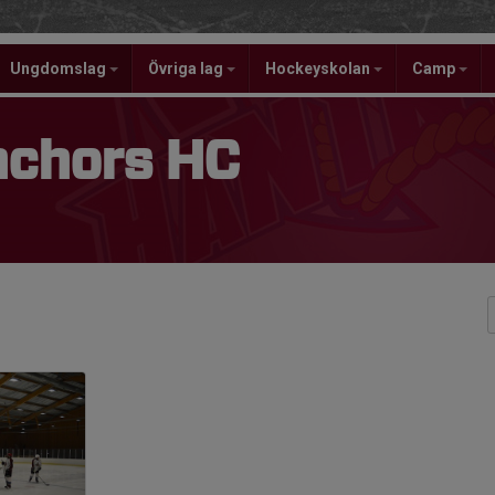
Ungdomslag
Övriga lag
Hockeyskolan
Camp
nchors HC