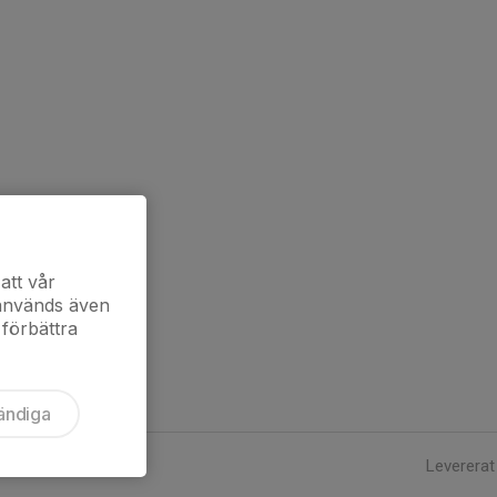
att vår
 används även
 förbättra
ändiga
Levererat