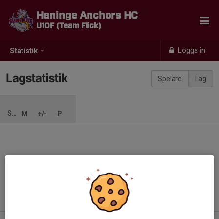
Haninge Anchors HC
U10F (Team Flick)
Logga in
Statistik
Lagstatistik
Spelare
Lag
SÄSONG
M
+/-
P
Ingen säsong inlagd