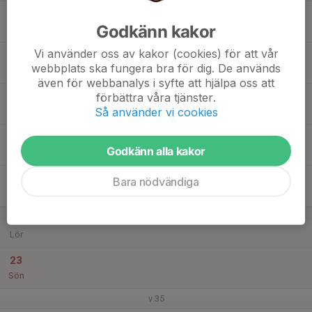
17
Godkänn kakor
Mån
Vi använder oss av kakor (cookies) för att vår
18
webbplats ska fungera bra för dig. De används
Tis
även för webbanalys i syfte att hjälpa oss att
19
förbättra våra tjänster.
Så använder vi cookies
Ons
20
Godkänn alla kakor
Tor
21
Bara nödvändiga
Fre
22
Lör
23
Sön
v.35