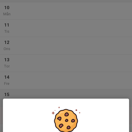
10
Mån
11
Tis
12
Ons
13
Tor
14
Fre
15
Lör
16
Sön
v.34