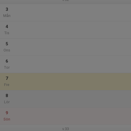
3
Mån
4
Tis
5
Ons
6
Tor
7
Fre
8
Lör
9
Sön
v.33