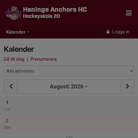
Haninge Anchors HC
Hockeyskola 20
Logga in
Kalender
Kalender
Gå till idag
|
Prenumerera
Augusti 2026
1
Lör
2
Sön
v.32