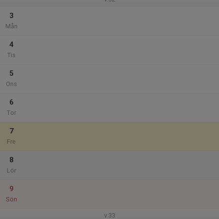
3
Mån
4
Tis
5
Ons
6
Tor
7
Fre
8
Lör
9
Sön
v.33