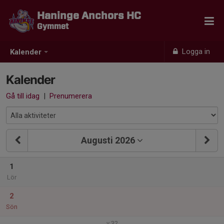
Haninge Anchors HC
Gymmet
Logga in
Kalender
Kalender
Gå till idag
|
Prenumerera
Augusti 2026
1
Lör
2
Sön
v.32