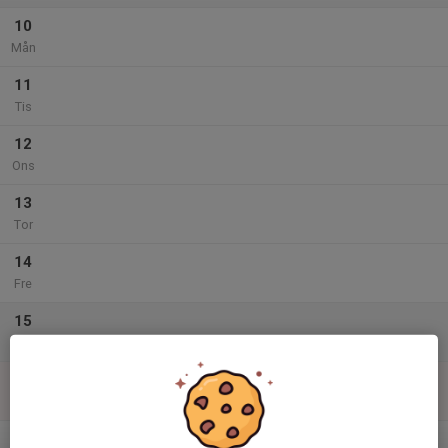
10
Mån
11
Tis
12
Ons
13
Tor
14
Fre
15
Lör
16
Sön
v.34