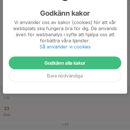
17
Godkänn kakor
Mån
Vi använder oss av kakor (cookies) för att vår
18
webbplats ska fungera bra för dig. De används
Tis
även för webbanalys i syfte att hjälpa oss att
19
förbättra våra tjänster.
Så använder vi cookies
Ons
20
Godkänn alla kakor
Tor
21
Bara nödvändiga
Fre
22
Lör
23
Sön
v.35