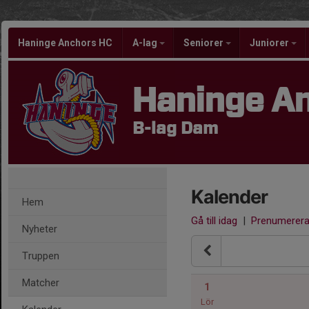
Haninge Anchors HC
A-lag
Seniorer
Juniorer
Haninge A
B-lag Dam
Kalender
Hem
Gå till idag
|
Prenumerer
Nyheter
Truppen
Matcher
1
Lör