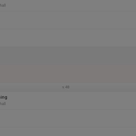
hall
v.48
ning
hall