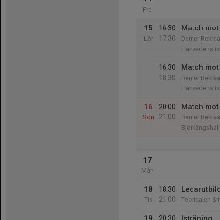
Fre
15
16:30
Match mot 
17:30
Lör
Damer Rekreat
Hanvedens is
16:30
Match mot 
18:30
Damer Rekrea
Hanvedens is
16
20:00
Match mot
21:00
Sön
Damer Rekrea
Björkängshal
17
Mån
18
18:30
Ledarutbi
21:00
Tis
Teorisalen Si
19
20:30
Isträning