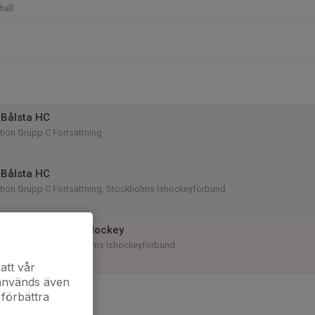
hall
Bålsta HC
ion Grupp C Fortsättning
Bålsta HC
tion Grupp C Fortsättning, Stockholms Ishockeyförbund
 Tyresö Hanviken Hockey
tion Grupp A, Stockholms Ishockeyförbund
att vår
 används även
 förbättra