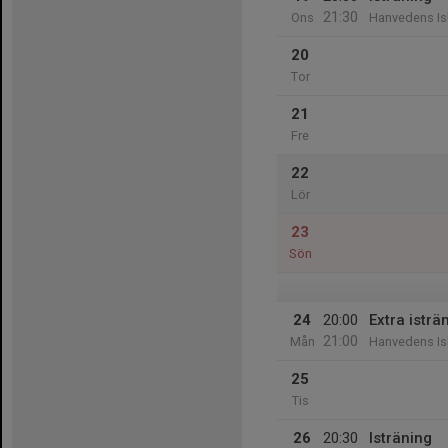
21:30
Ons
Hanvedens Is
20
Tor
21
Fre
22
Lör
23
Sön
24
20:00
Extra isträ
21:00
Mån
Hanvedens Is
25
Tis
26
20:30
Isträning