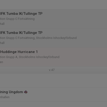
IFK Tumba IK/Tullinge TP
ion Grupp C Fortsättning
hall
IFK Tumba IK/Tullinge TP
tion Grupp C Fortsättning, Stockholms Ishockeyförbund
hall
 Huddinge Hurricane 1
tion Grupp A, Stockholms Ishockeyförbund
len
v.47
ldning Ungdom
mhallen