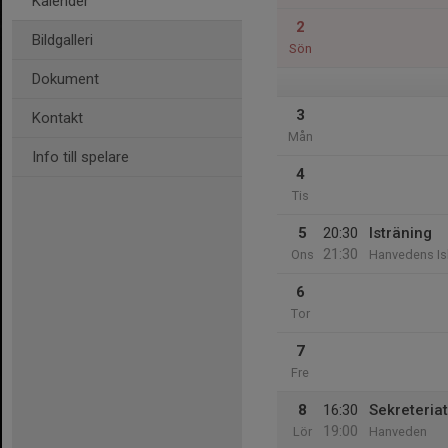
Kalender
2
Bildgalleri
Sön
Dokument
3
Kontakt
Mån
Info till spelare
4
Tis
5
20:30
Isträning
21:30
Ons
Hanvedens Is
6
Tor
7
Fre
8
16:30
Sekreteria
19:00
Lör
Hanveden