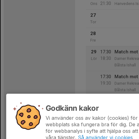
21:30
Ons
Hanvedens Is
27
Tor
28
Fre
29
17:30
Match mot 
18:30
Lör
Damer Rekreat
Bålsta Ishall
17:30
Match mot 
19:30
Damer Rekrea
Bålsta Ishall
30
20:30
Match mot
Godkänn kakor
21:30
Sön
Damer Rekrea
Tyresö Ishall
Vi använder oss av kakor (cookies) för 
webbplats ska fungera bra för dig. De
för webbanalys i syfte att hjälpa oss att
våra tjänster.
Så använder vi cookies