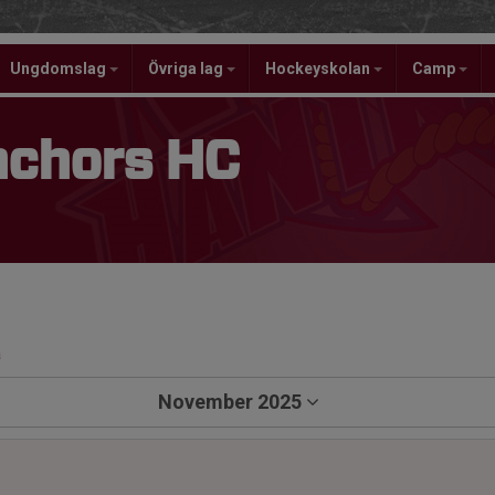
Ungdomslag
Övriga lag
Hockeyskolan
Camp
nchors HC
a
November 2025