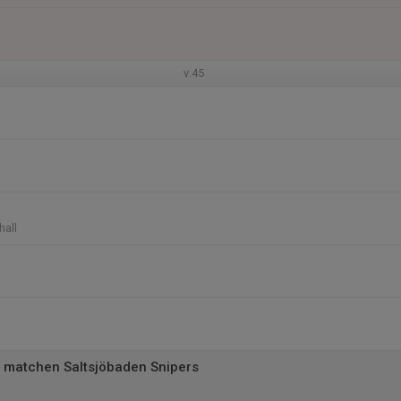
v.45
hall
t matchen Saltsjöbaden Snipers