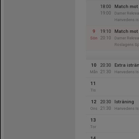
18:00
Match mot 
19:00
Damer Rekrea
Hanvedens is
9
19:10
Match mot 
20:10
Sön
Damer Rekrea
Roslagens Sp
10
20:30
Extra isträ
21:30
Mån
Hanvedens Is
11
Tis
12
20:30
Isträning
21:30
Ons
Hanvedens Is
13
Tor
14