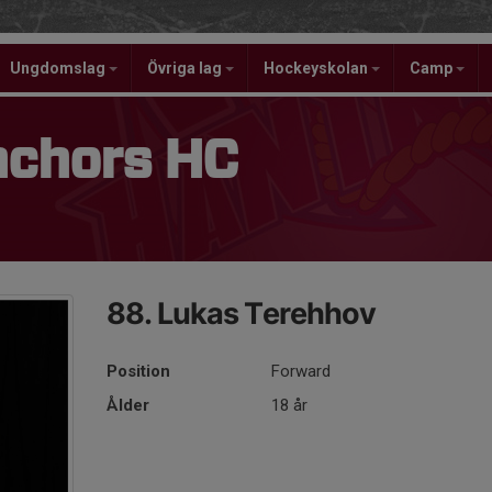
Ungdomslag
Övriga lag
Hockeyskolan
Camp
nchors HC
88. Lukas Terehhov
Position
Forward
Ålder
18 år