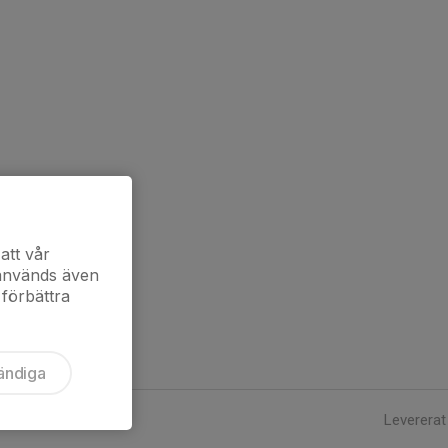
att vår
 används även
 förbättra
ändiga
Levererat