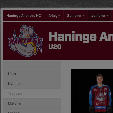
Haninge Anchors HC
A-lag
Seniorer
Juniorer
Haninge A
U20
Hem
Nyheter
Truppen
Matcher