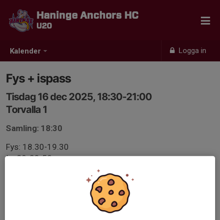
Haninge Anchors HC
U20
Logga in
Kalender
Fys + ispass
Tisdag 16 dec 2025, 18:30-21:00
Torvalla 1
Samling: 18:30
Fys: 18.30-19.30
Is: 20-20-50