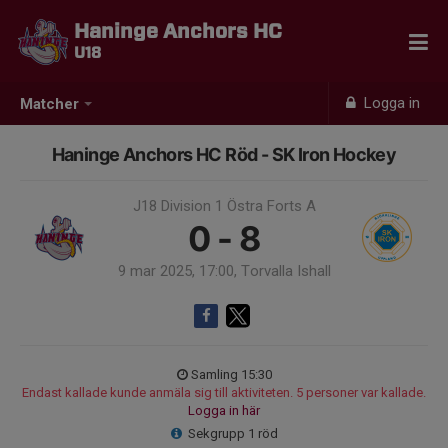
Haninge Anchors HC
U18
Logga in
Matcher
Haninge Anchors HC Röd - SK Iron Hockey
J18 Division 1 Östra Forts A
0 - 8
9 mar 2025, 17:00, Torvalla Ishall
Samling 15:30
Endast kallade kunde anmäla sig till aktiviteten. 5 personer var kallade.
Logga in här
Sekgrupp 1 röd