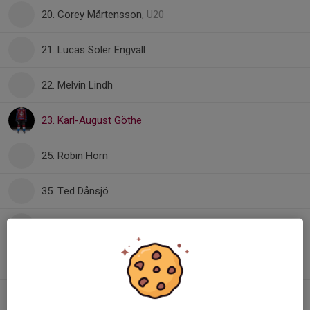
20. Corey Mårtensson
, U20
21. Lucas Soler Engvall
22. Melvin Lindh
23. Karl-August Göthe
25. Robin Horn
35. Ted Dånsjö
53. Winston Settergren
, U20
Robin Pall
, U20
Tommy Aliev