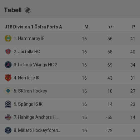
Tabell
J18 Division 1 Östra Forts A
M
+/-
P
1. Hammarby IF
16
56
41
2. Järfälla HC
16
58
40
3. Lidingö Vikings HC 2
16
69
34
4. Norrtälje IK
16
43
31
5. SK Iron Hockey
16
10
27
6. Spånga IS IK
16
14
23
7. Haninge Anchors HC Röd
16
-65
14
8. Mälarö Hockeyförening
16
-72
3