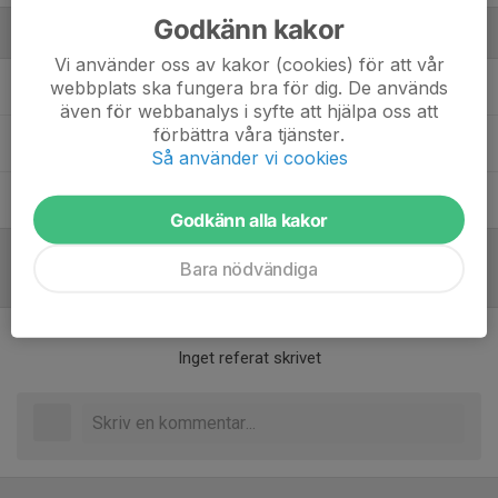
Godkänn kakor
Ledare
Vi använder oss av kakor (cookies) för att vår
webbplats ska fungera bra för dig. De används
Alfons Grahn
Tränare
även för webbanalys i syfte att hjälpa oss att
förbättra våra tjänster.
Amadeus Carlsson
Tränare
Så använder vi cookies
Johan Stegervall
Assisterande tränare
Godkänn alla kakor
Bara nödvändiga
Referat
Inget referat skrivet