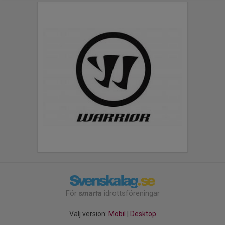
För
smarta
idrottsföreningar
Välj version:
Mobil
|
Desktop