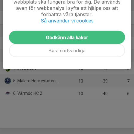
webbplats ska fungera bra för dig. De används
Tabell
även för webbanalys i syfte att hjälpa oss att
förbättra våra tjänster.
J18 Division 1 Östra C
M
+/-
P
Så använder vi cookies
1. IFK Tumba IK Röd
10
16
24
Godkänn alla kakor
2. Segeltorps IF Ishockeyförening
10
14
22
Bara nödvändiga
3. Haninge Anchors HC Svart
10
33
21
4. IFK Salem
10
16
10
5. Mälarö Hockeyförening
10
-39
7
6. Värmdö HC 2
10
-40
6