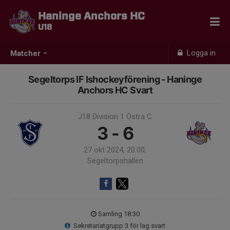
Haninge Anchors HC
U18
Logga in
Matcher
Segeltorps IF Ishockeyförening - Haninge
Anchors HC Svart
J18 Division 1 Östra C
3 - 6
27 okt 2024, 20:00,
Segeltorpshallen
Samling 18:30
Sekretariatgrupp 3 för lag svart