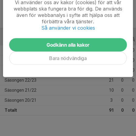
Vi använder oss av kakor (cookies) för att vår
webbplats ska fungera bra för dig. De används
även för webbanalys i syfte att hjälpa oss att
förbättra våra tjänster.
Så använder vi cookies
ALLA SERIER
ALLA ÅR
Godkänn alla kakor
Säsongen 25/26
7
0
0
Bara nödvändiga
Säsongen 24/25
17
0
0
Säsongen 23/24
33
0
0
Säsongen 22/23
21
0
0
Säsongen 21/22
10
0
0
Säsongen 20/21
3
0
0
Totalt
91
0
0