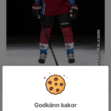
Position
-
Godkänn kakor
Ålder
13 år