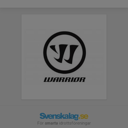
För
smarta
idrottsföreningar