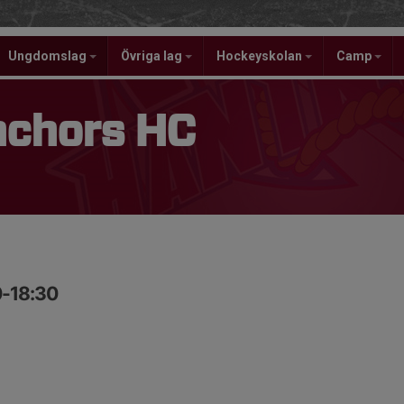
Ungdomslag
Övriga lag
Hockeyskolan
Camp
nchors HC
0-18:30