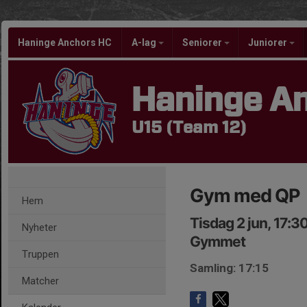
Haninge Anchors HC
A-lag
Seniorer
Juniorer
Haninge A
U15 (Team 12)
Gym med QP
Hem
Tisdag 2 jun, 17:3
Nyheter
Gymmet
Truppen
Samling: 17:15
Matcher