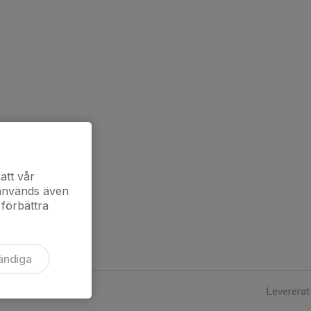
att vår
 används även
 förbättra
ändiga
Levererat