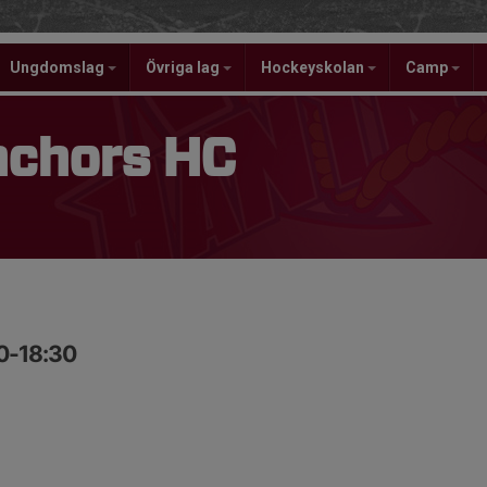
Ungdomslag
Övriga lag
Hockeyskolan
Camp
nchors HC
30-18:30