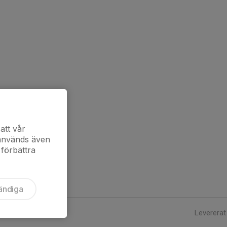
att vår
 används även
 förbättra
ändiga
Levererat