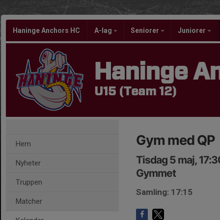
Haninge Anchors HC
A-lag
Seniorer
Juniorer
Haninge A
U15 (Team 12)
Gym med QP
Hem
Tisdag 5 maj, 17:
Nyheter
Gymmet
Truppen
Samling: 17:15
Matcher