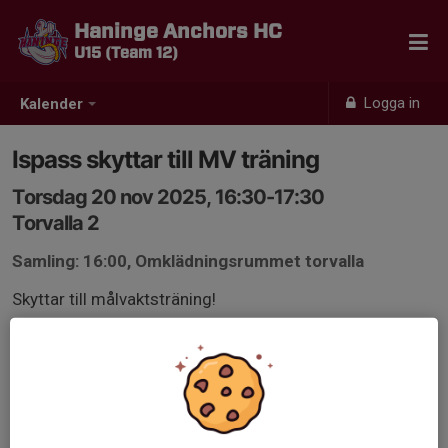
Haninge Anchors HC
U15 (Team 12)
Logga in
Kalender
Ispass skyttar till MV träning
Torsdag 20 nov 2025, 16:30-17:30
Torvalla 2
Samling: 16:00, Omklädningsrummet torvalla
Skyttar till målvaktsträning!