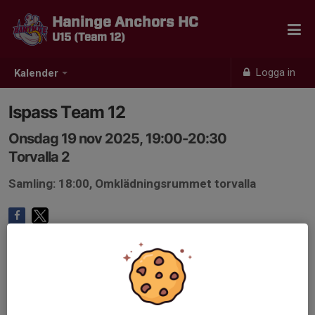
Haninge Anchors HC
U15 (Team 12)
Logga in
Kalender
Ispass Team 12
Onsdag 19 nov 2025, 19:00-20:30
Torvalla 2
Samling: 18:00, Omklädningsrummet torvalla