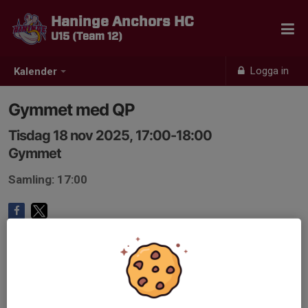
Haninge Anchors HC
U15 (Team 12)
Logga in
Kalender
Gymmet med QP
Tisdag 18 nov 2025, 17:00-18:00
Gymmet
Samling: 17:00