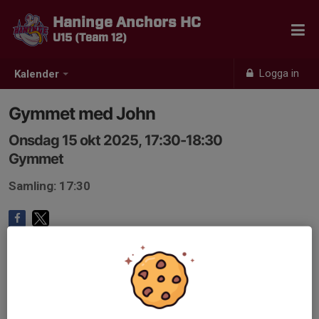
Haninge Anchors HC
U15 (Team 12)
Logga in
Kalender
Gymmet med John
Onsdag 15 okt 2025, 17:30-18:30
Gymmet
Samling: 17:30