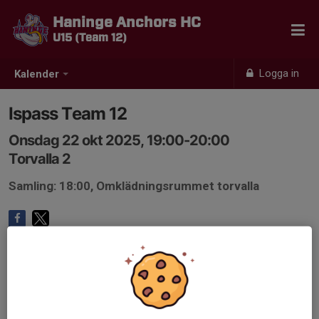
Haninge Anchors HC
U15 (Team 12)
Logga in
Kalender
Ispass Team 12
Onsdag 22 okt 2025, 19:00-20:00
Torvalla 2
Samling: 18:00, Omklädningsrummet torvalla