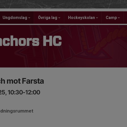
Ungdomslag
Övriga lag
Hockeyskolan
Camp
nchors HC
h mot Farsta
25, 10:30-12:00
lädningsrummet