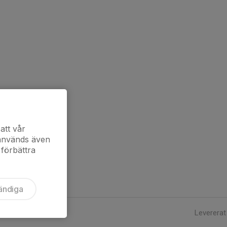
att vår
 används även
 förbättra
ändiga
Levererat