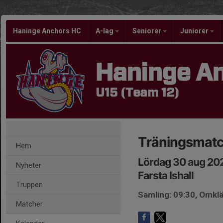
Haninge Anchors HC
A-lag
Seniorer
Juniorer
Haninge A
U15 (Team 12)
Träningsmatc
Hem
Lördag 30 aug 20
Nyheter
Farsta Ishall
Truppen
Samling: 09:30, Omk
Matcher