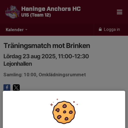
Haninge Anchors HC
U15 (Team 12)
Logga in
Kalender
Träningsmatch mot Brinken
Lördag 23 aug 2025, 11:00-12:30
Lejonhallen
Samling: 10:00, Omklädningsrummet