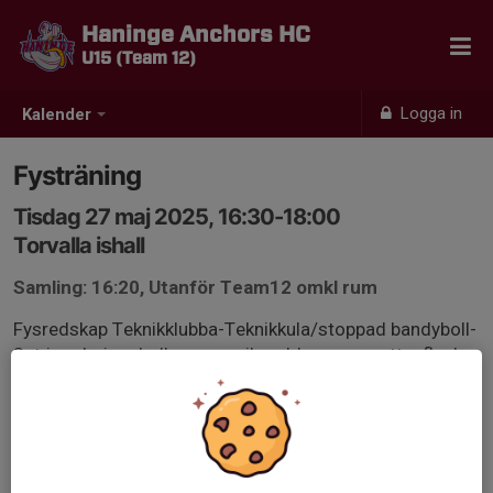
Haninge Anchors HC
U15 (Team 12)
Logga in
Kalender
Fysträning
Tisdag 27 maj 2025, 16:30-18:00
Torvalla ishall
Samling: 16:20, Utanför Team12 omkl rum
Fysredskap Teknikklubba-Teknikkula/stoppad bandyboll-
3st jongleringsbollar-gummiband-hopprep-vattenflaska