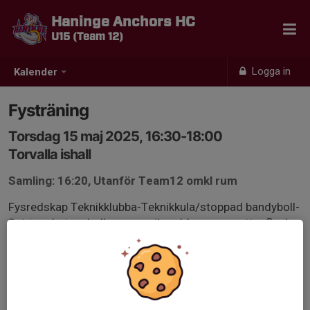
Haninge Anchors HC
U15 (Team 12)
Logga in
Kalender
Fysträning
Torsdag 15 maj 2025, 16:30-18:00
Torvalla ishall
Samling: 16:20, Utanför Team12 omkl rum
Fysredskap Teknikklubba-Teknikkula/stoppad bandyboll-
3st jongleringsbollar-gummiband-hopprep-vattenflaska