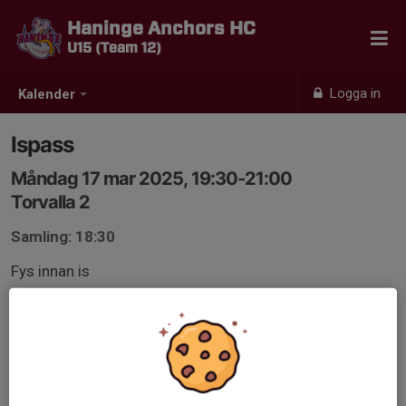
Haninge Anchors HC
U15 (Team 12)
Logga in
Kalender
Ispass
Måndag 17 mar 2025, 19:30-21:00
Torvalla 2
Samling: 18:30
Fys innan is