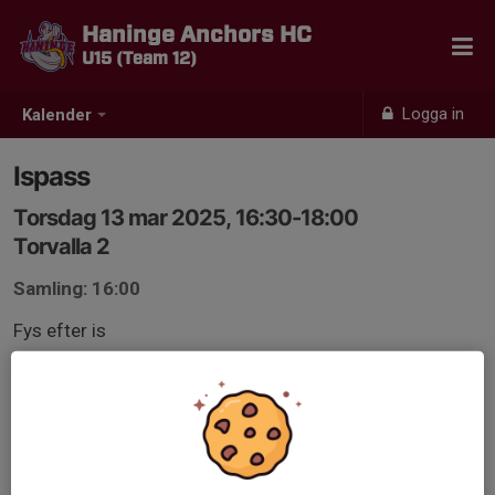
Haninge Anchors HC
U15 (Team 12)
Logga in
Kalender
Ispass
Torsdag 13 mar 2025, 16:30-18:00
Torvalla 2
Samling: 16:00
Fys efter is