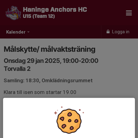
Haninge Anchors HC
U15 (Team 12)
Logga in
Kalender
Målskytte/ målvaktsträning
Onsdag 29 jan 2025, 19:00-20:00
Torvalla 2
Samling: 18:30, Omklädningsrummet
Klara till isen som startar 19.00