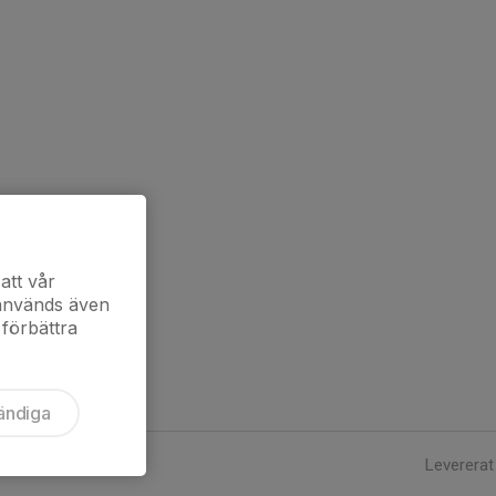
att vår
 används även
 förbättra
ändiga
Levererat