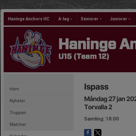
Haninge Anchors HC
A-lag
Seniorer
Juniorer
Haninge A
U15 (Team 12)
Ispass
Hem
Måndag 27 jan 20
Nyheter
Torvalla 2
Truppen
Samling: 18:00
Matcher