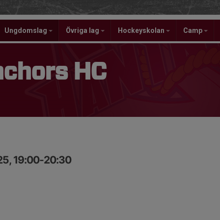
Ungdomslag
Övriga lag
Hockeyskolan
Camp
nchors HC
25, 19:00-20:30