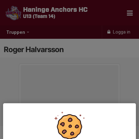
Haninge Anchors HC
U13 (Team 14)
Logga in
Truppen
Roger Halvarsson
Titel
Lagledare