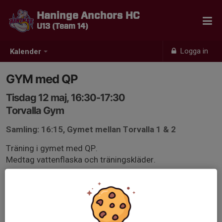
Haninge Anchors HC
U13 (Team 14)
Logga in
Kalender
GYM med QP
Tisdag 12 maj, 16:30-17:30
Torvalla Gym
Samling: 16:15, Gymet mellan Torvalla 1 & 2
Träning i gymet med QP.
Medtag vattenflaska och träningskläder.
OBS! Alla ska göra gemensam uppvärmning tillsammans
med start 15 min innan gympasset börjar.
Minst 1 varv runt löparbanan sedan gemensam
uppvärmning i grupp så alla är uppvärmda och klara