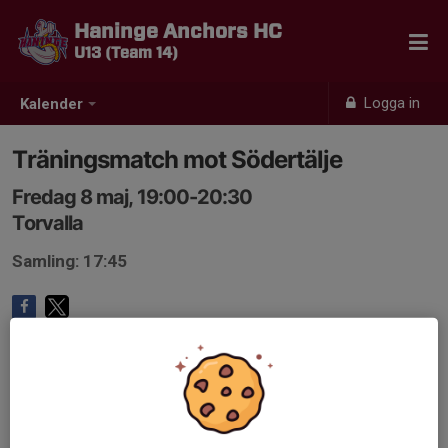
Haninge Anchors HC
U13 (Team 14)
Logga in
Kalender
Träningsmatch mot Södertälje
Fredag 8 maj, 19:00-20:30
Torvalla
Samling: 17:45