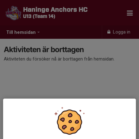
Haninge Anchors HC
U13 (Team 14)
Logga in
Till hemsidan
Aktiviteten är borttagen
Aktiviteten du försöker nå är borttagen från hemsidan.