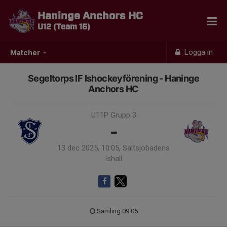
Haninge Anchors HC
U12 (Team 15)
Logga in
Matcher
Segeltorps IF Ishockeyförening - Haninge
Anchors HC
U11P Grupp 3
-
13 dec 2025, 10:05, Saltsjöbadens
Ishall
Samling 09:05