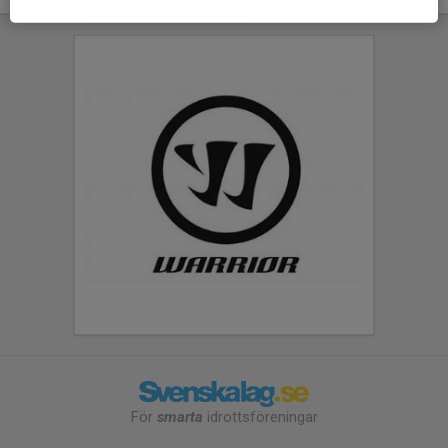
För
smarta
idrottsföreningar