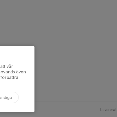
att vår
 används även
 förbättra
ändiga
Levererat