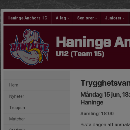
Haninge Anchors HC
A-lag
Seniorer
Juniorer
Haninge A
U12 (Team 15)
Trygghetsva
Hem
Måndag 15 jun, 18
Nyheter
Haninge
Truppen
Samling: 18:00
Matcher
Sista dagen att anmäla