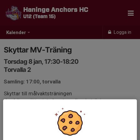
Haninge Anchors HC
U12 (Team 15)
Logga in
Kalender
Skyttar MV-Träning
Torsdag 8 jan, 17:30-18:20
Torvalla 2
Samling: 17:00, torvalla
Skyttar till målvaktsträningen
den här ersätter inte lagets ordinarie träning
så lagets träning går alltid först