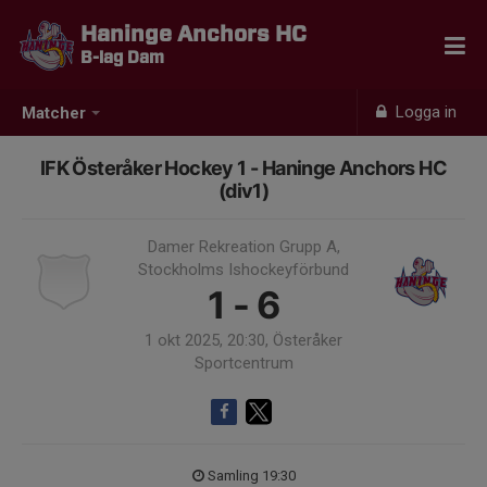
Haninge Anchors HC
B-lag Dam
Logga in
Matcher
IFK Österåker Hockey 1 - Haninge Anchors HC
(div1)
Damer Rekreation Grupp A,
Stockholms Ishockeyförbund
1 - 6
1 okt 2025, 20:30, Österåker
Sportcentrum
Samling 19:30