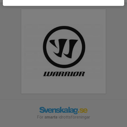
För
smarta
idrottsföreningar